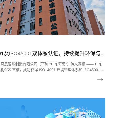
01及ISO45001双体系认证，持续提升环保与
思智能制造有限公司（下称 “广东奇思”）传来喜讯 —— 广东
S 审核，成功获得 ISO14001 环境管理体系和 ISO45001 职
此次认证的通过，是对广东奇思在环境保护、安全生产和员工健康
的充分肯定，也标志着公司在可持续发展道路上继续坚实迈进。