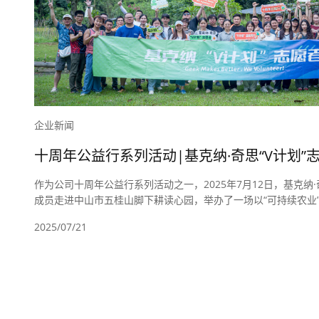
企业新闻
十周年公益行系列活动|基克纳·奇思“V计划
圆满结束
作为公司十周年公益行系列活动之一，2025年7月12日，基克纳·
成员走进中山市五桂山脚下耕读心园，举办了一场以“可持续农业
通过老种子保护、水源净化、堆肥技术、自然扎染及环保酵素制
2025/07/21
创新路径，展现了企业在绿色环保领域的责任担当与先锋实践。