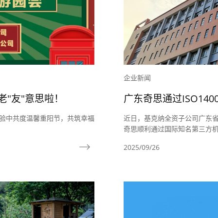
企业新闻
"友"意思啦！
广东奇思通过ISO140
安全管理水平
体验中共度温馨重阳节，共筑幸福
近日，基克纳全资子公司广东省奇
奇思顺利通过国际知名第三方机构SG
业健康安全管理体系双认证！
2025/09/26
管理方面系统化、规范化工作